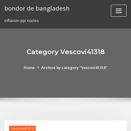
Skip
bondor de bangladesh
to
content
inflación ppi núcleo
Category Vescovi41318
Home
Archive by category "Vescovi41318"
Vescovi41318